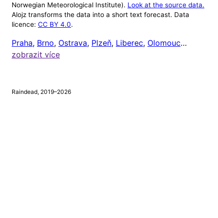
Norwegian Meteorological Institute).
Look at the source data.
Alojz transforms the data into a short text forecast. Data
Alojz v tuto chvíli ignoruje počasí mimo 8:00 až
licence:
CC BY 4.0
.
20:00 (protože většině lidí je celkem jedno, jaké je
Praha
,
Brno
,
Ostrava
,
Plzeň
,
Liberec
,
Olomouc
…
venku počasí, když jsou zrovna doma). Čas odeslání
zobrazit více
upozornění si ale můžete nastavit níže.
Chci dostávat upozornění na
tento mobil
, a to vždy
Raindead, 2019–2026
v
hodin
a
minut.
⚠
Tento prohlížeč nepodporuje webová upozornění.