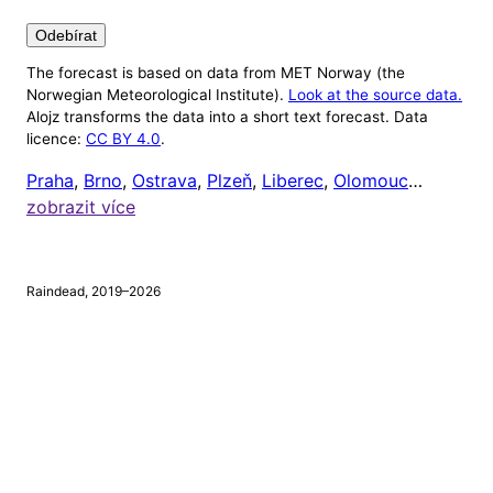
Odebírat
The forecast is based on data from MET Norway (the
Nastavení
Norwegian Meteorological Institute).
Look at the source data.
Alojz transforms the data into a short text forecast. Data
Alojz v tuto chvíli ignoruje počasí mimo 8:00 až
licence:
CC BY 4.0
.
20:00 (protože většině lidí je celkem jedno, jaké je
Praha
,
Brno
,
Ostrava
,
Plzeň
,
Liberec
,
Olomouc
…
venku počasí, když jsou zrovna doma). Čas odeslání
zobrazit více
upozornění si ale můžete nastavit níže.
Chci dostávat upozornění na
tento mobil
, a to vždy
Raindead, 2019–2026
v
hodin
a
minut.
⚠
Tento prohlížeč nepodporuje webová upozornění.