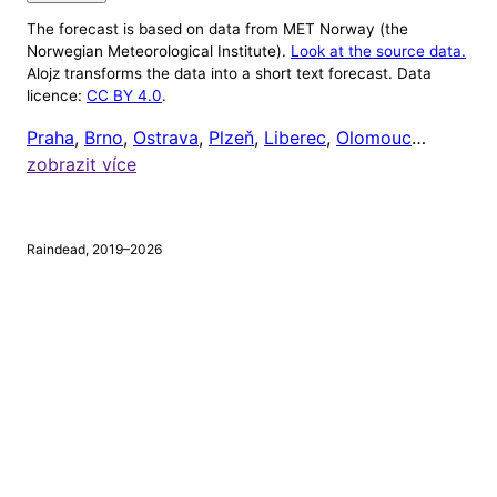
The forecast is based on data from MET Norway (the
Nastavení
Norwegian Meteorological Institute).
Look at the source data.
Alojz transforms the data into a short text forecast. Data
Alojz v tuto chvíli ignoruje počasí mimo 8:00 až
licence:
CC BY 4.0
.
20:00 (protože většině lidí je celkem jedno, jaké je
Praha
,
Brno
,
Ostrava
,
Plzeň
,
Liberec
,
Olomouc
…
venku počasí, když jsou zrovna doma). Čas odeslání
zobrazit více
upozornění si ale můžete nastavit níže.
Chci dostávat upozornění na
tento mobil
, a to vždy
Raindead, 2019–2026
v
hodin
a
minut.
⚠
Tento prohlížeč nepodporuje webová upozornění.