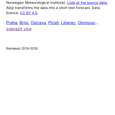
Norwegian Meteorological Institute).
Look at the source data.
Alojz transforms the data into a short text forecast. Data
Alojz v tuto chvíli ignoruje počasí mimo 8:00 až
licence:
CC BY 4.0
.
20:00 (protože většině lidí je celkem jedno, jaké je
Praha
,
Brno
,
Ostrava
,
Plzeň
,
Liberec
,
Olomouc
…
venku počasí, když jsou zrovna doma). Čas odeslání
zobrazit více
upozornění si ale můžete nastavit níže.
Chci dostávat upozornění na
tento mobil
, a to vždy
Raindead, 2019–2026
v
hodin
a
minut.
⚠
Tento prohlížeč nepodporuje webová upozornění.