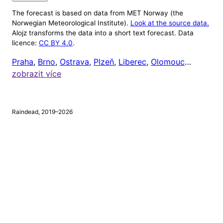
The forecast is based on data from MET Norway (the
Nastavení
Norwegian Meteorological Institute).
Look at the source data.
Alojz transforms the data into a short text forecast. Data
Alojz v tuto chvíli ignoruje počasí mimo 8:00 až
licence:
CC BY 4.0
.
20:00 (protože většině lidí je celkem jedno, jaké je
Praha
,
Brno
,
Ostrava
,
Plzeň
,
Liberec
,
Olomouc
…
venku počasí, když jsou zrovna doma). Čas odeslání
zobrazit více
upozornění si ale můžete nastavit níže.
Chci dostávat upozornění na
tento mobil
, a to vždy
Raindead, 2019–2026
v
hodin
a
minut.
⚠
Tento prohlížeč nepodporuje webová upozornění.