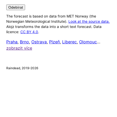
Odebírat
The forecast is based on data from MET Norway (the
Nastavení
Norwegian Meteorological Institute).
Look at the source data.
Alojz transforms the data into a short text forecast. Data
Alojz v tuto chvíli ignoruje počasí mimo 8:00 až
licence:
CC BY 4.0
.
20:00 (protože většině lidí je celkem jedno, jaké je
Praha
,
Brno
,
Ostrava
,
Plzeň
,
Liberec
,
Olomouc
…
venku počasí, když jsou zrovna doma). Čas odeslání
zobrazit více
upozornění si ale můžete nastavit níže.
Chci dostávat upozornění na
tento mobil
, a to vždy
Raindead, 2019–2026
v
hodin
a
minut.
⚠
Tento prohlížeč nepodporuje webová upozornění.