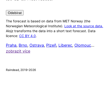
Odebírat
The forecast is based on data from MET Norway (the
Nastavení
Norwegian Meteorological Institute).
Look at the source data.
Alojz transforms the data into a short text forecast. Data
Alojz v tuto chvíli ignoruje počasí mimo 8:00 až
licence:
CC BY 4.0
.
20:00 (protože většině lidí je celkem jedno, jaké je
Praha
,
Brno
,
Ostrava
,
Plzeň
,
Liberec
,
Olomouc
…
venku počasí, když jsou zrovna doma). Čas odeslání
zobrazit více
upozornění si ale můžete nastavit níže.
Chci dostávat upozornění na
tento mobil
, a to vždy
Raindead, 2019–2026
v
hodin
a
minut.
⚠
Tento prohlížeč nepodporuje webová upozornění.