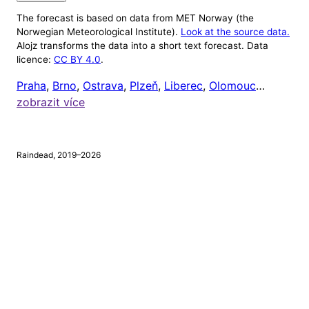
The forecast is based on data from MET Norway (the
Nastavení
Norwegian Meteorological Institute).
Look at the source data.
Alojz transforms the data into a short text forecast. Data
Alojz v tuto chvíli ignoruje počasí mimo 8:00 až
licence:
CC BY 4.0
.
20:00 (protože většině lidí je celkem jedno, jaké je
Praha
,
Brno
,
Ostrava
,
Plzeň
,
Liberec
,
Olomouc
…
venku počasí, když jsou zrovna doma). Čas odeslání
zobrazit více
upozornění si ale můžete nastavit níže.
Chci dostávat upozornění na
tento mobil
, a to vždy
Raindead, 2019–2026
v
hodin
a
minut.
⚠
Tento prohlížeč nepodporuje webová upozornění.