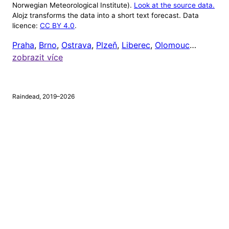
Norwegian Meteorological Institute).
Look at the source data.
Alojz transforms the data into a short text forecast. Data
Alojz v tuto chvíli ignoruje počasí mimo 8:00 až
licence:
CC BY 4.0
.
20:00 (protože většině lidí je celkem jedno, jaké je
Praha
,
Brno
,
Ostrava
,
Plzeň
,
Liberec
,
Olomouc
…
venku počasí, když jsou zrovna doma). Čas odeslání
zobrazit více
upozornění si ale můžete nastavit níže.
Chci dostávat upozornění na
tento mobil
, a to vždy
Raindead, 2019–2026
v
hodin
a
minut.
⚠
Tento prohlížeč nepodporuje webová upozornění.