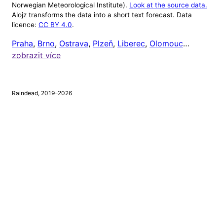
Norwegian Meteorological Institute).
Look at the source data.
Alojz transforms the data into a short text forecast. Data
Alojz v tuto chvíli ignoruje počasí mimo 8:00 až
licence:
CC BY 4.0
.
20:00 (protože většině lidí je celkem jedno, jaké je
Praha
,
Brno
,
Ostrava
,
Plzeň
,
Liberec
,
Olomouc
…
venku počasí, když jsou zrovna doma). Čas odeslání
zobrazit více
upozornění si ale můžete nastavit níže.
Chci dostávat upozornění na
tento mobil
, a to vždy
Raindead, 2019–2026
v
hodin
a
minut.
⚠
Tento prohlížeč nepodporuje webová upozornění.