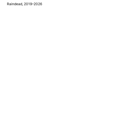
Raindead, 2019–2026
⚠
Tento prohlížeč nepodporuje webová upozornění.
Tip: upozornění fungují nejlépe na mobilu. Na počítači j
Sdílet → Přidat na plochu a upozornění nastavte až z ik