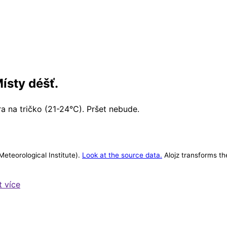
Místy déšť.
a na tričko (21-24°C). Pršet nebude.
eteorological Institute).
Look at the source data.
Alojz transforms the
protože většině lidí je celkem jedno, jaké je venku počasí,
t více
níže.
v
hodin
a
minut.