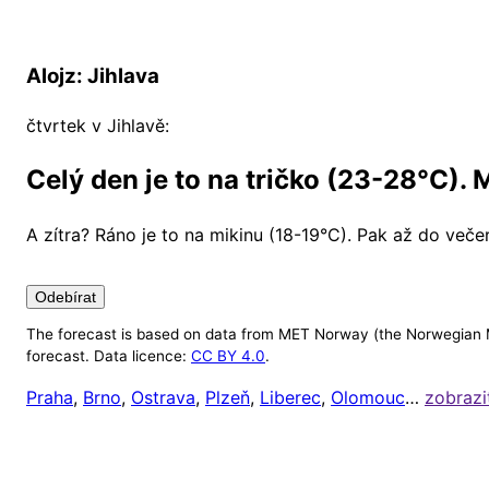
Alojz: Jihlava
čtvrtek v Jihlavě:
Celý den je to na tričko (23-28°C). 
A zítra?
Ráno je to na mikinu (18-19°C). Pak až do večer
Odebírat
The forecast is based on data from MET Norway (the Norwegian M
Nastavení
forecast. Data licence:
CC BY 4.0
.
Alojz v tuto chvíli ignoruje počasí mimo 8:00 až 20:00 (
Praha
,
Brno
,
Ostrava
,
Plzeň
,
Liberec
,
Olomouc
…
zobrazi
doma). Čas odeslání upozornění si ale můžete nastavit 
Chci dostávat upozornění na
tento počítač
, a to vždy