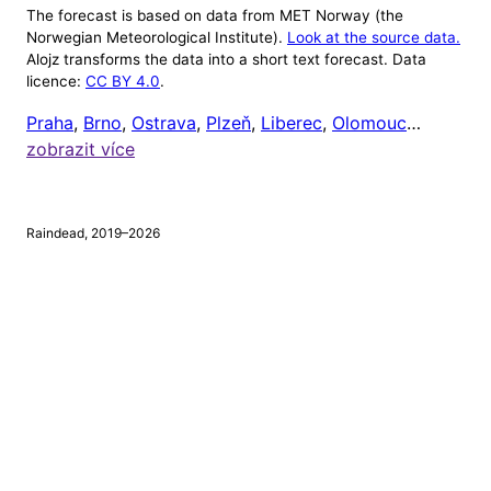
The forecast is based on data from MET Norway (the
Nastavení
Norwegian Meteorological Institute).
Look at the source data.
Alojz transforms the data into a short text forecast. Data
Alojz v tuto chvíli ignoruje počasí mimo 8:00 až
licence:
CC BY 4.0
.
20:00 (protože většině lidí je celkem jedno, jaké je
Praha
,
Brno
,
Ostrava
,
Plzeň
,
Liberec
,
Olomouc
…
venku počasí, když jsou zrovna doma). Čas odeslání
zobrazit více
upozornění si ale můžete nastavit níže.
Chci dostávat upozornění na
tento mobil
, a to vždy
Raindead, 2019–2026
v
hodin
a
minut.
⚠
Tento prohlížeč nepodporuje webová upozornění.